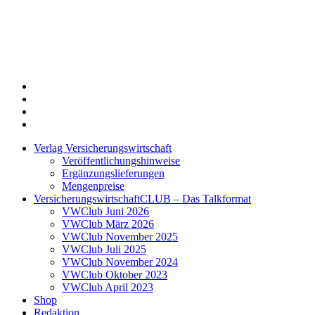
Twitter
Xing
LinkedIn
Login
Verlag Versicherungswirtschaft
Veröffentlichungshinweise
Ergänzungslieferungen
Mengenpreise
VersicherungswirtschaftCLUB – Das Talkformat
VWClub Juni 2026
VWClub März 2026
VWClub November 2025
VWClub Juli 2025
VWClub November 2024
VWClub Oktober 2023
VWClub April 2023
Shop
Redaktion