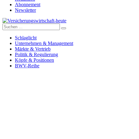
Abonnement
Newsletter
Suche
Versicherungswirtschaft-heute
nach:
Schlaglicht
Unternehmen & Management
Märkte & Vertrieb
Politik & Regulierung
Köpfe & Positionen
BWV-Reihe