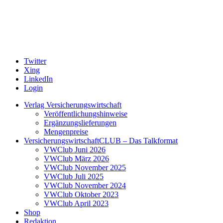
Twitter
Xing
LinkedIn
Login
Verlag Versicherungswirtschaft
Veröffentlichungshinweise
Ergänzungslieferungen
Mengenpreise
VersicherungswirtschaftCLUB – Das Talkformat
VWClub Juni 2026
VWClub März 2026
VWClub November 2025
VWClub Juli 2025
VWClub November 2024
VWClub Oktober 2023
VWClub April 2023
Shop
Redaktion