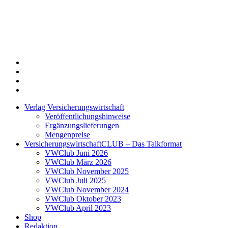
Twitter
Xing
LinkedIn
Login
Verlag Versicherungswirtschaft
Veröffentlichungshinweise
Ergänzungslieferungen
Mengenpreise
VersicherungswirtschaftCLUB – Das Talkformat
VWClub Juni 2026
VWClub März 2026
VWClub November 2025
VWClub Juli 2025
VWClub November 2024
VWClub Oktober 2023
VWClub April 2023
Shop
Redaktion