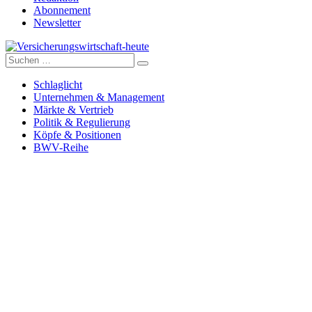
Abonnement
Newsletter
Suche
Versicherungswirtschaft-heute
nach:
Schlaglicht
Unternehmen & Management
Märkte & Vertrieb
Politik & Regulierung
Köpfe & Positionen
BWV-Reihe