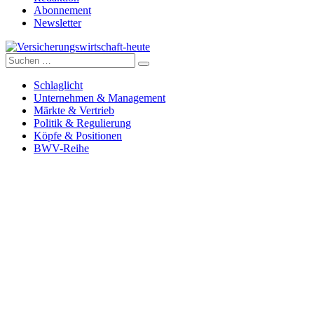
Abonnement
Newsletter
Suche
Versicherungswirtschaft-heute
nach:
Schlaglicht
Unternehmen & Management
Märkte & Vertrieb
Politik & Regulierung
Köpfe & Positionen
BWV-Reihe