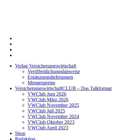
Twitter
Xing
LinkedIn
Login
Verlag Versicherungswirtschaft
Veröffentlichungshinweise
Ergänzungslieferungen
Mengenpreise
VersicherungswirtschaftCLUB – Das Talkformat
VWClub Juni 2026
VWClub März 2026
VWClub November 2025
VWClub Juli 2025
VWClub November 2024
VWClub Oktober 2023
VWClub April 2023
Shop
Redaktion