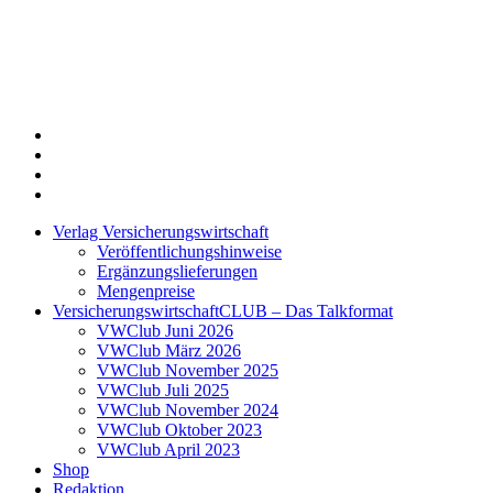
Twitter
Xing
LinkedIn
Login
Verlag Versicherungswirtschaft
Veröffentlichungshinweise
Ergänzungslieferungen
Mengenpreise
VersicherungswirtschaftCLUB – Das Talkformat
VWClub Juni 2026
VWClub März 2026
VWClub November 2025
VWClub Juli 2025
VWClub November 2024
VWClub Oktober 2023
VWClub April 2023
Shop
Redaktion