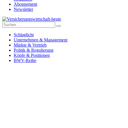
Abonnement
Newsletter
Suche
Versicherungswirtschaft-heute
nach:
Schlaglicht
Unternehmen & Management
Märkte & Vertrieb
Politik & Regulierung
Köpfe & Positionen
BWV-Reihe