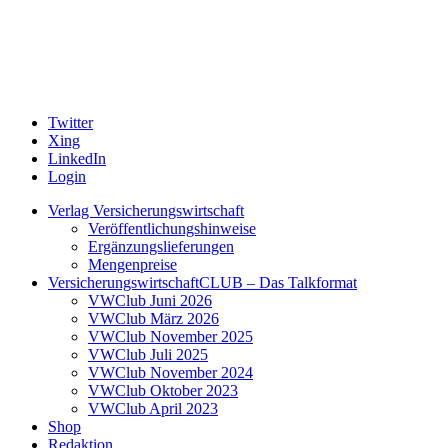
Twitter
Xing
LinkedIn
Login
Verlag Versicherungswirtschaft
Veröffentlichungshinweise
Ergänzungslieferungen
Mengenpreise
VersicherungswirtschaftCLUB – Das Talkformat
VWClub Juni 2026
VWClub März 2026
VWClub November 2025
VWClub Juli 2025
VWClub November 2024
VWClub Oktober 2023
VWClub April 2023
Shop
Redaktion