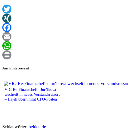
Twitter
XING
Facebook
Email
WhatsApp
Print
Auch interessant
VIG Re-Finanzchefin Jurčíková
wechselt in neues Vorstandsressort
– Hajek übernimmt CFO-Posten
Schlagwörter:
helden.de