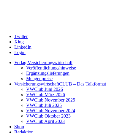
Twitter
Xing
LinkedIn
Login
Verlag Versicherungswirtschaft
Veröffentlichungshinweise
Ergänzungslieferungen
Mengenpreise
VersicherungswirtschaftCLUB – Das Talkformat
VWClub Juni 2026
VWClub März 2026
VWClub November 2025
VWClub Juli 2025
VWClub November 2024
VWClub Oktober 2023
VWClub April 2023
Shop
Redaktion