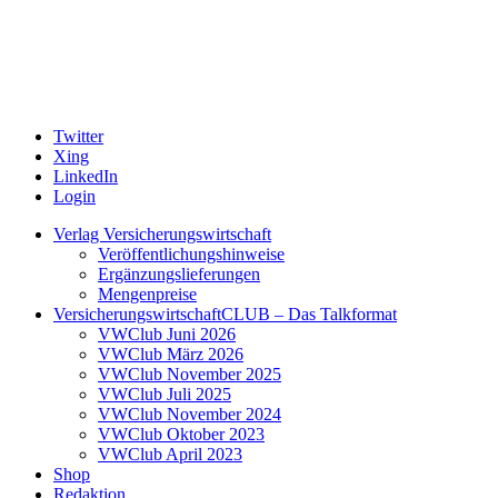
Twitter
Xing
LinkedIn
Login
Verlag Versicherungswirtschaft
Veröffentlichungshinweise
Ergänzungslieferungen
Mengenpreise
VersicherungswirtschaftCLUB – Das Talkformat
VWClub Juni 2026
VWClub März 2026
VWClub November 2025
VWClub Juli 2025
VWClub November 2024
VWClub Oktober 2023
VWClub April 2023
Shop
Redaktion