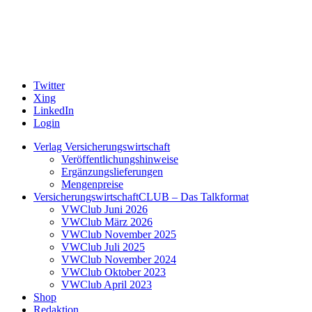
Twitter
Xing
LinkedIn
Login
Verlag Versicherungswirtschaft
Veröffentlichungshinweise
Ergänzungslieferungen
Mengenpreise
VersicherungswirtschaftCLUB – Das Talkformat
VWClub Juni 2026
VWClub März 2026
VWClub November 2025
VWClub Juli 2025
VWClub November 2024
VWClub Oktober 2023
VWClub April 2023
Shop
Redaktion