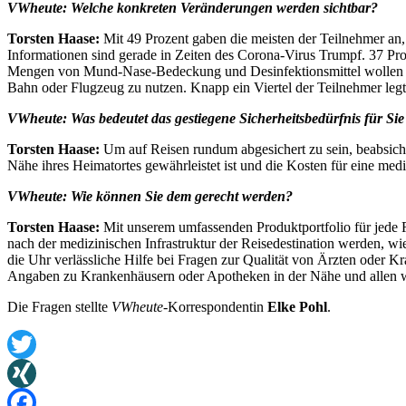
VWheute: Welche konkreten Veränderungen werden sichtbar?
Torsten Haase:
Mit 49 Prozent gaben die meisten der Teilnehmer an,
Informationen sind gerade in Zeiten des Corona-Virus Trumpf. 37 Pro
Mengen von Mund-Nase-Bedeckung und Desinfektionsmittel wollen 34 
Bahn oder Flugzeug zu nutzen. Knapp ein Viertel der Teilnehmer legt 
VWheute: Was bedeutet das gestiegene Sicherheitsbedürfnis für Sie 
Torsten Haase:
Um auf Reisen rundum abgesichert zu sein, beabsicht
Nähe ihres Heimatortes gewährleistet ist und die Kosten für eine med
VWheute: Wie können Sie dem gerecht werden?
Torsten Haase:
Mit unserem umfassenden Produktportfolio für jede R
nach der medizinischen Infrastruktur der Reisedestination werden, w
die Uhr verlässliche Hilfe bei Fragen zur Qualität von Ärzten oder K
Angaben zu Krankenhäusern oder Apotheken in der Nähe und allen wic
Die Fragen stellte
VWheute
-Korrespondentin
Elke Pohl
.
Twitter
XING