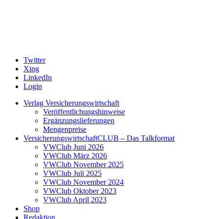
Twitter
Xing
LinkedIn
Login
Verlag Versicherungswirtschaft
Veröffentlichungshinweise
Ergänzungslieferungen
Mengenpreise
VersicherungswirtschaftCLUB – Das Talkformat
VWClub Juni 2026
VWClub März 2026
VWClub November 2025
VWClub Juli 2025
VWClub November 2024
VWClub Oktober 2023
VWClub April 2023
Shop
Redaktion