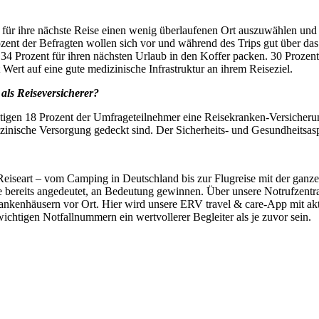
 für ihre nächste Reise einen wenig überlaufenen Ort auszuwählen un
zent der Befragten wollen sich vor und während des Trips gut über da
Prozent für ihren nächsten Urlaub in den Koffer packen. 30 Prozent 
Wert auf eine gute medizinische Infrastruktur an ihrem Reiseziel.
als Reiseversicherer?
igen 18 Prozent der Umfrageteilnehmer eine Reisekranken-Versicherung
izinische Versorgung gedeckt sind. Der Sicherheits- und Gesundheitsas
eiseart – vom Camping in Deutschland bis zur Flugreise mit der ganze
ie bereits angedeutet, an Bedeutung gewinnen. Über unsere Notrufzent
rankenhäusern vor Ort. Hier wird unsere ERV travel & care-App mit aktu
htigen Notfallnummern ein wertvollerer Begleiter als je zuvor sein.