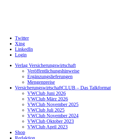
Twitter
Xing
LinkedIn
Login
Verlag Versicherungswirtschaft
Veröffentlichungshinweise
Ergänzungslieferungen
Mengenpreise
VersicherungswirtschaftCLUB – Das Talkformat
VWClub Juni 2026
VWClub März 2026
VWClub November 2025
VWClub Juli 2025
VWClub November 2024
VWClub Oktober 2023
VWClub April 2023
Shop
Redaktion