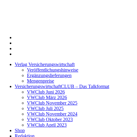
Twitter
Xing
LinkedIn
Login
Verlag Versicherungswirtschaft
Veröffentlichungshinweise
Ergänzungslieferungen
Mengenpreise
VersicherungswirtschaftCLUB – Das Talkformat
VWClub Juni 2026
VWClub März 2026
VWClub November 2025
VWClub Juli 2025
VWClub November 2024
VWClub Oktober 2023
VWClub April 2023
Shop
Redaktion