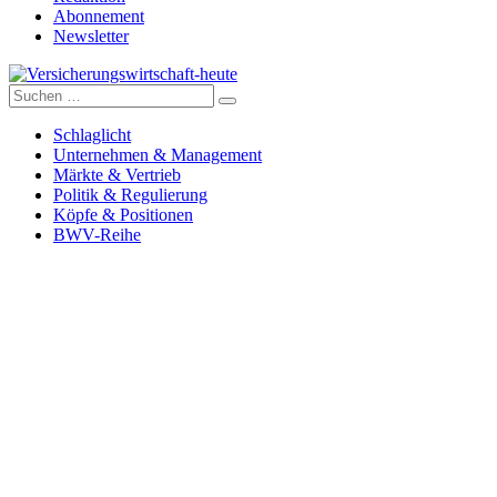
Abonnement
Newsletter
Suche
Versicherungswirtschaft-heute
nach:
Schlaglicht
Unternehmen & Management
Märkte & Vertrieb
Politik & Regulierung
Köpfe & Positionen
BWV-Reihe