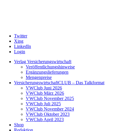
Twitter
Xing
LinkedIn
Login
Verlag Versicherungswirtschaft
Veröffentlichungshinweise
Ergänzungslieferungen
Mengenpreise
VersicherungswirtschaftCLUB – Das Talkformat
VWClub Juni 2026
VWClub März 2026
VWClub November 2025
VWClub Juli 2025
VWClub November 2024
VWClub Oktober 2023
VWClub April 2023
Shop
Redaktion