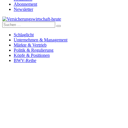
Abonnement
Newsletter
Suche
Versicherungswirtschaft-heute
nach:
Schlaglicht
Unternehmen & Management
Märkte & Vertrieb
Politik & Regulierung
Köpfe & Positionen
BWV-Reihe