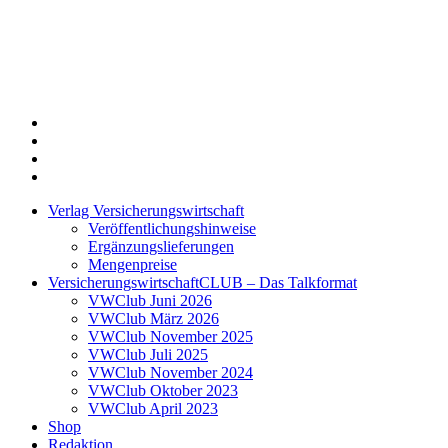
Twitter
Xing
LinkedIn
Login
Verlag Versicherungswirtschaft
Veröffentlichungshinweise
Ergänzungslieferungen
Mengenpreise
VersicherungswirtschaftCLUB – Das Talkformat
VWClub Juni 2026
VWClub März 2026
VWClub November 2025
VWClub Juli 2025
VWClub November 2024
VWClub Oktober 2023
VWClub April 2023
Shop
Redaktion