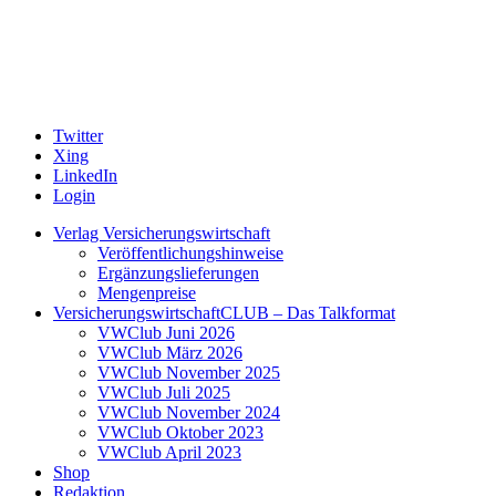
Twitter
Xing
LinkedIn
Login
Verlag Versicherungswirtschaft
Veröffentlichungshinweise
Ergänzungslieferungen
Mengenpreise
VersicherungswirtschaftCLUB – Das Talkformat
VWClub Juni 2026
VWClub März 2026
VWClub November 2025
VWClub Juli 2025
VWClub November 2024
VWClub Oktober 2023
VWClub April 2023
Shop
Redaktion