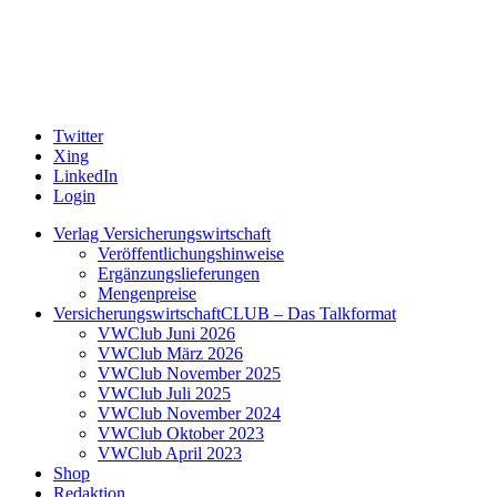
Twitter
Xing
LinkedIn
Login
Verlag Versicherungswirtschaft
Veröffentlichungshinweise
Ergänzungslieferungen
Mengenpreise
VersicherungswirtschaftCLUB – Das Talkformat
VWClub Juni 2026
VWClub März 2026
VWClub November 2025
VWClub Juli 2025
VWClub November 2024
VWClub Oktober 2023
VWClub April 2023
Shop
Redaktion