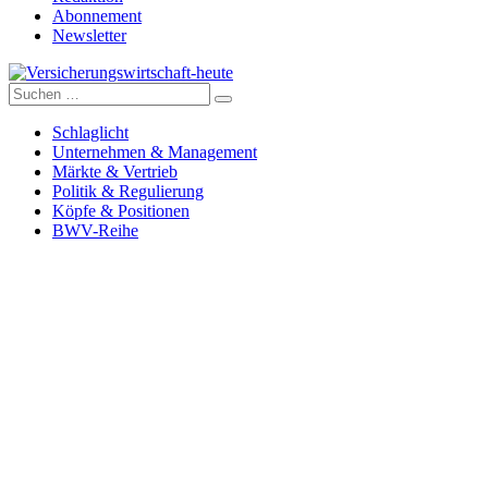
Abonnement
Newsletter
Suche
Versicherungswirtschaft-heute
nach:
Schlaglicht
Unternehmen & Management
Märkte & Vertrieb
Politik & Regulierung
Köpfe & Positionen
BWV-Reihe