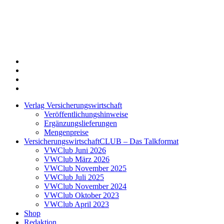
Twitter
Xing
LinkedIn
Login
Verlag Versicherungswirtschaft
Veröffentlichungshinweise
Ergänzungslieferungen
Mengenpreise
VersicherungswirtschaftCLUB – Das Talkformat
VWClub Juni 2026
VWClub März 2026
VWClub November 2025
VWClub Juli 2025
VWClub November 2024
VWClub Oktober 2023
VWClub April 2023
Shop
Redaktion