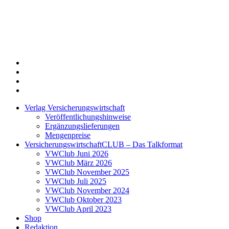
Twitter
Xing
LinkedIn
Login
Verlag Versicherungswirtschaft
Veröffentlichungshinweise
Ergänzungslieferungen
Mengenpreise
VersicherungswirtschaftCLUB – Das Talkformat
VWClub Juni 2026
VWClub März 2026
VWClub November 2025
VWClub Juli 2025
VWClub November 2024
VWClub Oktober 2023
VWClub April 2023
Shop
Redaktion