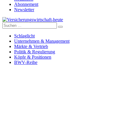
Abonnement
Newsletter
Suche
Versicherungswirtschaft-heute
nach:
Schlaglicht
Unternehmen & Management
Märkte & Vertrieb
Politik & Regulierung
Köpfe & Positionen
BWV-Reihe