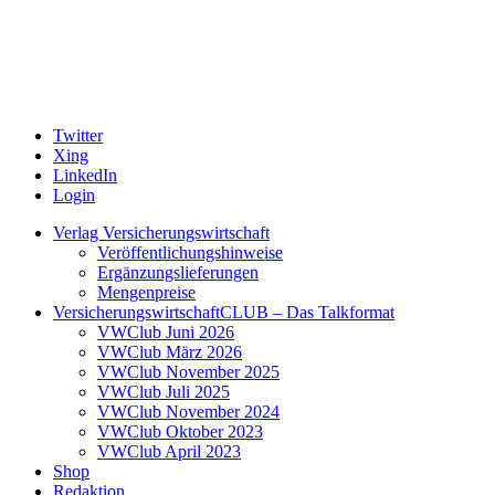
Twitter
Xing
LinkedIn
Login
Verlag Versicherungswirtschaft
Veröffentlichungshinweise
Ergänzungslieferungen
Mengenpreise
VersicherungswirtschaftCLUB – Das Talkformat
VWClub Juni 2026
VWClub März 2026
VWClub November 2025
VWClub Juli 2025
VWClub November 2024
VWClub Oktober 2023
VWClub April 2023
Shop
Redaktion