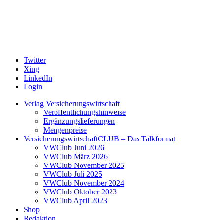
Twitter
Xing
LinkedIn
Login
Verlag Versicherungswirtschaft
Veröffentlichungshinweise
Ergänzungslieferungen
Mengenpreise
VersicherungswirtschaftCLUB – Das Talkformat
VWClub Juni 2026
VWClub März 2026
VWClub November 2025
VWClub Juli 2025
VWClub November 2024
VWClub Oktober 2023
VWClub April 2023
Shop
Redaktion