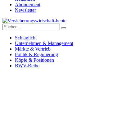
Abonnement
Newsletter
Suche
Versicherungswirtschaft-heute
nach:
Schlaglicht
Unternehmen & Management
Märkte & Vertrieb
Politik & Regulierung
Köpfe & Positionen
BWV-Reihe