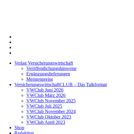
Twitter
Xing
LinkedIn
Login
Verlag Versicherungswirtschaft
Veröffentlichungshinweise
Ergänzungslieferungen
Mengenpreise
VersicherungswirtschaftCLUB – Das Talkformat
VWClub Juni 2026
VWClub März 2026
VWClub November 2025
VWClub Juli 2025
VWClub November 2024
VWClub Oktober 2023
VWClub April 2023
Shop
Redaktion