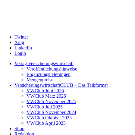
Twitter
Xing
LinkedIn
Login
Verlag Versicherungswirtschaft
Veröffentlichungshinweise
Ergänzungslieferungen
Mengenpreise
VersicherungswirtschaftCLUB – Das Talkformat
VWClub Juni 2026
VWClub März 2026
VWClub November 2025
VWClub Juli 2025
VWClub November 2024
VWClub Oktober 2023
VWClub April 2023
Shop
Redaktion