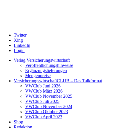
Twitter
Xing
LinkedIn
Login
Verlag Versicherungswirtschaft
Veröffentlichungshinweise
Ergänzungslieferungen
Mengenpreise
VersicherungswirtschaftCLUB – Das Talkformat
VWClub Juni 2026
VWClub März 2026
VWClub November 2025
VWClub Juli 2025
VWClub November 2024
VWClub Oktober 2023
VWClub April 2023
Shop
Redaktion