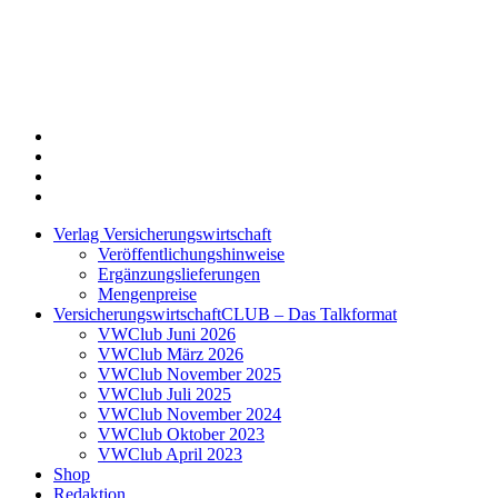
Twitter
Xing
LinkedIn
Login
Verlag Versicherungswirtschaft
Veröffentlichungshinweise
Ergänzungslieferungen
Mengenpreise
VersicherungswirtschaftCLUB – Das Talkformat
VWClub Juni 2026
VWClub März 2026
VWClub November 2025
VWClub Juli 2025
VWClub November 2024
VWClub Oktober 2023
VWClub April 2023
Shop
Redaktion