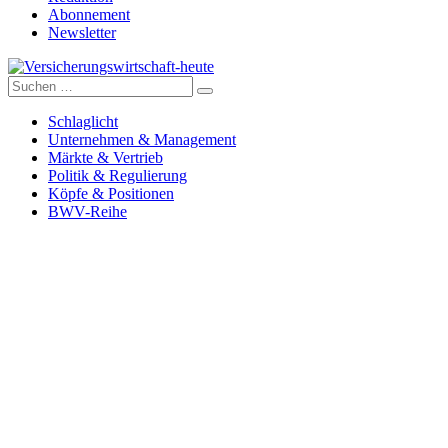
Abonnement
Newsletter
Suche
Versicherungswirtschaft-heute
nach:
Schlaglicht
Unternehmen & Management
Märkte & Vertrieb
Politik & Regulierung
Köpfe & Positionen
BWV-Reihe