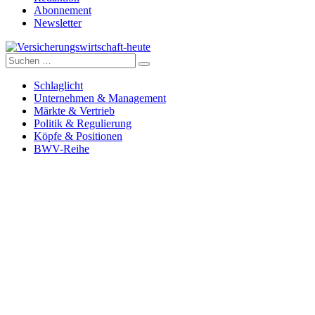
Abonnement
Newsletter
Suche
Versicherungswirtschaft-heute
nach:
Schlaglicht
Unternehmen & Management
Märkte & Vertrieb
Politik & Regulierung
Köpfe & Positionen
BWV-Reihe