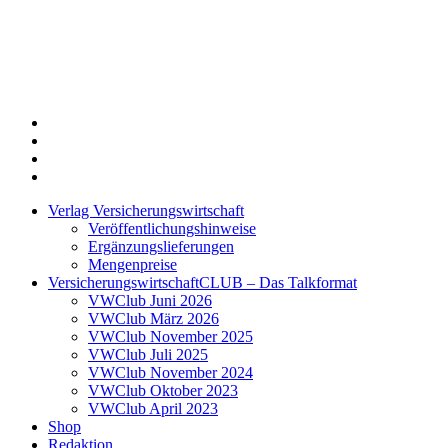
Twitter
Xing
LinkedIn
Login
Verlag Versicherungswirtschaft
Veröffentlichungshinweise
Ergänzungslieferungen
Mengenpreise
VersicherungswirtschaftCLUB – Das Talkformat
VWClub Juni 2026
VWClub März 2026
VWClub November 2025
VWClub Juli 2025
VWClub November 2024
VWClub Oktober 2023
VWClub April 2023
Shop
Redaktion