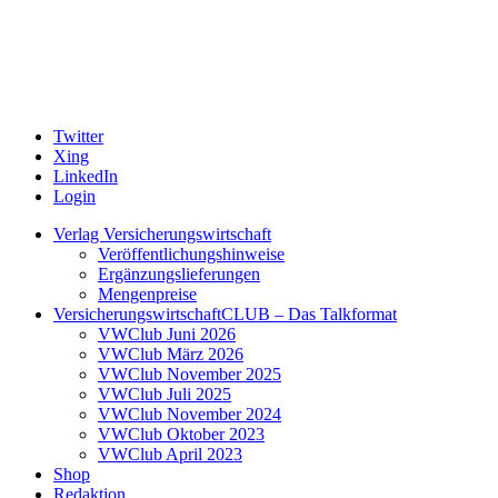
Twitter
Xing
LinkedIn
Login
Verlag Versicherungswirtschaft
Veröffentlichungshinweise
Ergänzungslieferungen
Mengenpreise
VersicherungswirtschaftCLUB – Das Talkformat
VWClub Juni 2026
VWClub März 2026
VWClub November 2025
VWClub Juli 2025
VWClub November 2024
VWClub Oktober 2023
VWClub April 2023
Shop
Redaktion