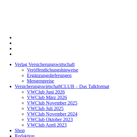
Twitter
Xing
LinkedIn
Login
Verlag Versicherungswirtschaft
Veröffentlichungshinweise
Ergänzungslieferungen
Mengenpreise
VersicherungswirtschaftCLUB – Das Talkformat
VWClub Juni 2026
VWClub März 2026
VWClub November 2025
VWClub Juli 2025
VWClub November 2024
VWClub Oktober 2023
VWClub April 2023
Shop
Redaktion