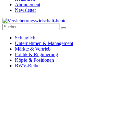
Abonnement
Newsletter
Suche
Versicherungswirtschaft-heute
nach:
Schlaglicht
Unternehmen & Management
Märkte & Vertrieb
Politik & Regulierung
Köpfe & Positionen
BWV-Reihe