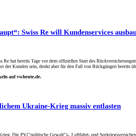
haupt“: Swiss Re will Kundenservices ausba
e hat bereits Tage vor dem offiziellen Start des Rückversicherungstr
tner der Kunden sein, denkt aber für den Fall von Rückgängen bereits ü
ikeln auf vwheute.de.
lichem Ukraine-Krieg massiv entlasten
 Krieg. Die PV("politische Gewalt")-, Luftfahrt- und Seekriegsversich