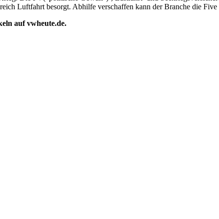
eich Luftfahrt besorgt. Abhilfe verschaffen kann der Branche die Fiv
ikeln auf vwheute.de.