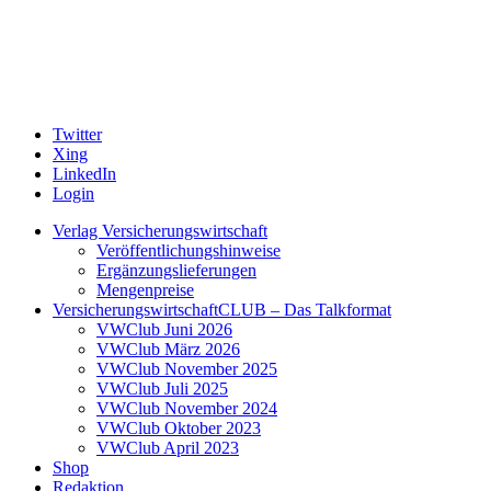
Twitter
Xing
LinkedIn
Login
Verlag Versicherungswirtschaft
Veröffentlichungshinweise
Ergänzungslieferungen
Mengenpreise
VersicherungswirtschaftCLUB – Das Talkformat
VWClub Juni 2026
VWClub März 2026
VWClub November 2025
VWClub Juli 2025
VWClub November 2024
VWClub Oktober 2023
VWClub April 2023
Shop
Redaktion