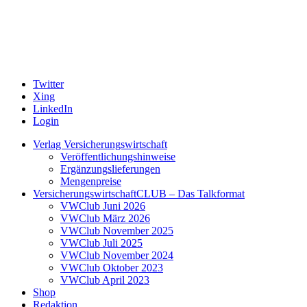
Twitter
Xing
LinkedIn
Login
Verlag Versicherungswirtschaft
Veröffentlichungshinweise
Ergänzungslieferungen
Mengenpreise
VersicherungswirtschaftCLUB – Das Talkformat
VWClub Juni 2026
VWClub März 2026
VWClub November 2025
VWClub Juli 2025
VWClub November 2024
VWClub Oktober 2023
VWClub April 2023
Shop
Redaktion