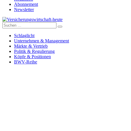
Abonnement
Newsletter
Suche
Versicherungswirtschaft-heute
nach:
Schlaglicht
Unternehmen & Management
Märkte & Vertrieb
Politik & Regulierung
Köpfe & Positionen
BWV-Reihe