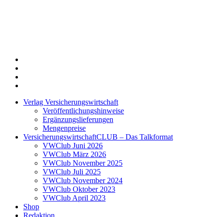
Twitter
Xing
LinkedIn
Login
Verlag Versicherungswirtschaft
Veröffentlichungshinweise
Ergänzungslieferungen
Mengenpreise
VersicherungswirtschaftCLUB – Das Talkformat
VWClub Juni 2026
VWClub März 2026
VWClub November 2025
VWClub Juli 2025
VWClub November 2024
VWClub Oktober 2023
VWClub April 2023
Shop
Redaktion