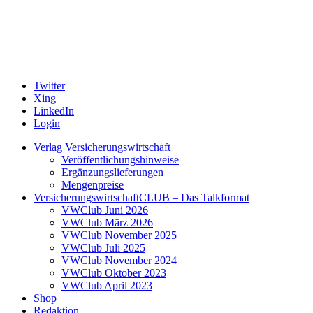
Twitter
Xing
LinkedIn
Login
Verlag Versicherungswirtschaft
Veröffentlichungshinweise
Ergänzungslieferungen
Mengenpreise
VersicherungswirtschaftCLUB – Das Talkformat
VWClub Juni 2026
VWClub März 2026
VWClub November 2025
VWClub Juli 2025
VWClub November 2024
VWClub Oktober 2023
VWClub April 2023
Shop
Redaktion