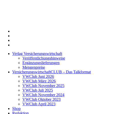
Twitter
Xing
LinkedIn
Login
Verlag Versicherungswirtschaft
Veröffentlichungshinweise
Ergänzungslieferungen
Mengenpreise
VersicherungswirtschaftCLUB – Das Talkformat
VWClub Juni 2026
VWClub März 2026
VWClub November 2025
VWClub Juli 2025
VWClub November 2024
VWClub Oktober 2023
VWClub April 2023
Shop
Redaktion