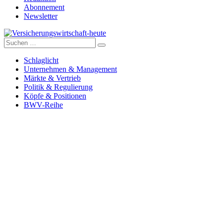
Abonnement
Newsletter
Suche
Versicherungswirtschaft-heute
nach:
Schlaglicht
Unternehmen & Management
Märkte & Vertrieb
Politik & Regulierung
Köpfe & Positionen
BWV-Reihe