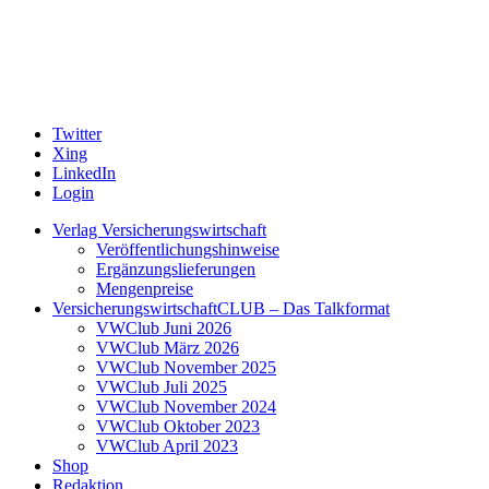
Twitter
Xing
LinkedIn
Login
Verlag Versicherungswirtschaft
Veröffentlichungshinweise
Ergänzungslieferungen
Mengenpreise
VersicherungswirtschaftCLUB – Das Talkformat
VWClub Juni 2026
VWClub März 2026
VWClub November 2025
VWClub Juli 2025
VWClub November 2024
VWClub Oktober 2023
VWClub April 2023
Shop
Redaktion