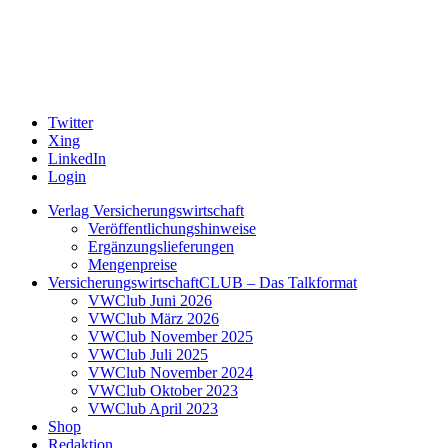
Twitter
Xing
LinkedIn
Login
Verlag Versicherungswirtschaft
Veröffentlichungshinweise
Ergänzungslieferungen
Mengenpreise
VersicherungswirtschaftCLUB – Das Talkformat
VWClub Juni 2026
VWClub März 2026
VWClub November 2025
VWClub Juli 2025
VWClub November 2024
VWClub Oktober 2023
VWClub April 2023
Shop
Redaktion