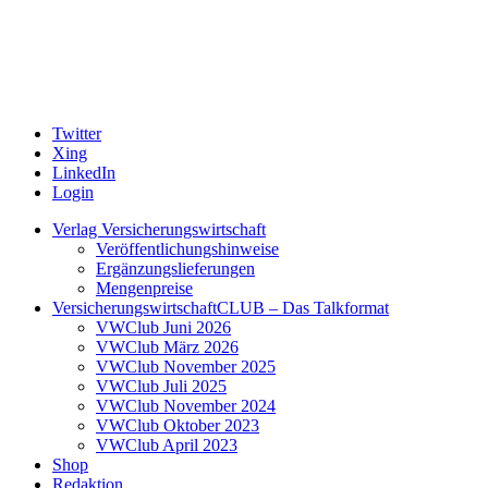
Twitter
Xing
LinkedIn
Login
Verlag Versicherungswirtschaft
Veröffentlichungshinweise
Ergänzungslieferungen
Mengenpreise
VersicherungswirtschaftCLUB – Das Talkformat
VWClub Juni 2026
VWClub März 2026
VWClub November 2025
VWClub Juli 2025
VWClub November 2024
VWClub Oktober 2023
VWClub April 2023
Shop
Redaktion