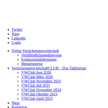
Twitter
Xing
LinkedIn
Login
Verlag Versicherungswirtschaft
Veröffentlichungshinweise
Ergänzungslieferungen
Mengenpreise
VersicherungswirtschaftCLUB – Das Talkformat
VWClub Juni 2026
VWClub März 2026
VWClub November 2025
VWClub Juli 2025
VWClub November 2024
VWClub Oktober 2023
VWClub April 2023
Shop
Redaktion