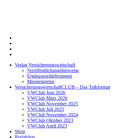
Twitter
Xing
LinkedIn
Login
Verlag Versicherungswirtschaft
Veröffentlichungshinweise
Ergänzungslieferungen
Mengenpreise
VersicherungswirtschaftCLUB – Das Talkformat
VWClub Juni 2026
VWClub März 2026
VWClub November 2025
VWClub Juli 2025
VWClub November 2024
VWClub Oktober 2023
VWClub April 2023
Shop
Redaktion