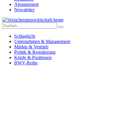
Abonnement
Newsletter
Suche
Versicherungswirtschaft-heute
nach:
Schlaglicht
Unternehmen & Management
Märkte & Vertrieb
Politik & Regulierung
Köpfe & Positionen
BWV-Reihe