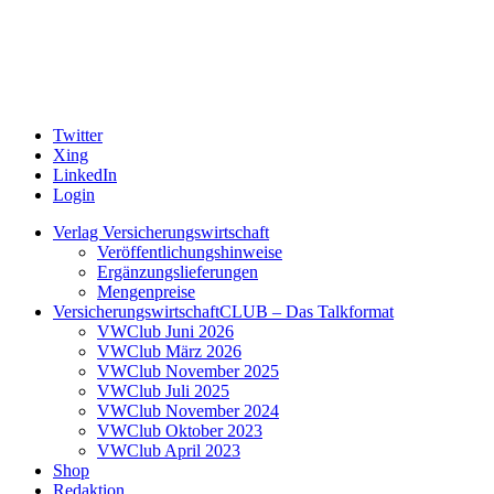
Twitter
Xing
LinkedIn
Login
Verlag Versicherungswirtschaft
Veröffentlichungshinweise
Ergänzungslieferungen
Mengenpreise
VersicherungswirtschaftCLUB – Das Talkformat
VWClub Juni 2026
VWClub März 2026
VWClub November 2025
VWClub Juli 2025
VWClub November 2024
VWClub Oktober 2023
VWClub April 2023
Shop
Redaktion