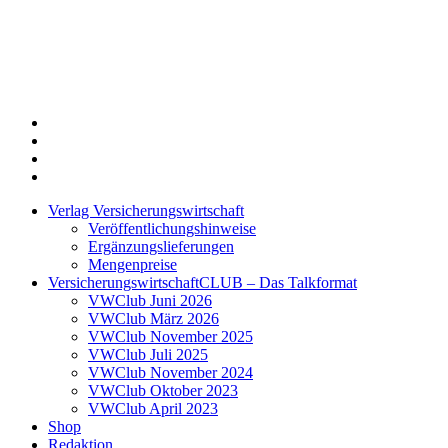
Twitter
Xing
LinkedIn
Login
Verlag Versicherungswirtschaft
Veröffentlichungshinweise
Ergänzungslieferungen
Mengenpreise
VersicherungswirtschaftCLUB – Das Talkformat
VWClub Juni 2026
VWClub März 2026
VWClub November 2025
VWClub Juli 2025
VWClub November 2024
VWClub Oktober 2023
VWClub April 2023
Shop
Redaktion