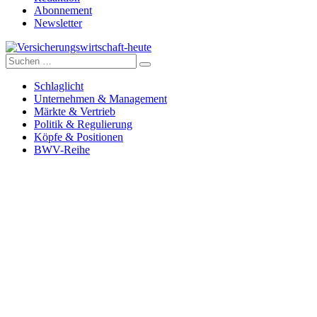
Abonnement
Newsletter
Suche
Versicherungswirtschaft-heute
nach:
Schlaglicht
Unternehmen & Management
Märkte & Vertrieb
Politik & Regulierung
Köpfe & Positionen
BWV-Reihe