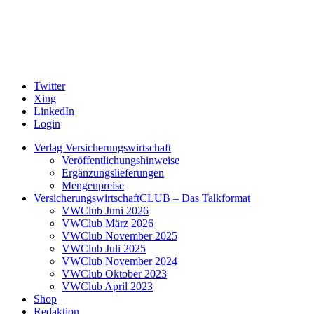
Twitter
Xing
LinkedIn
Login
Verlag Versicherungswirtschaft
Veröffentlichungshinweise
Ergänzungslieferungen
Mengenpreise
VersicherungswirtschaftCLUB – Das Talkformat
VWClub Juni 2026
VWClub März 2026
VWClub November 2025
VWClub Juli 2025
VWClub November 2024
VWClub Oktober 2023
VWClub April 2023
Shop
Redaktion