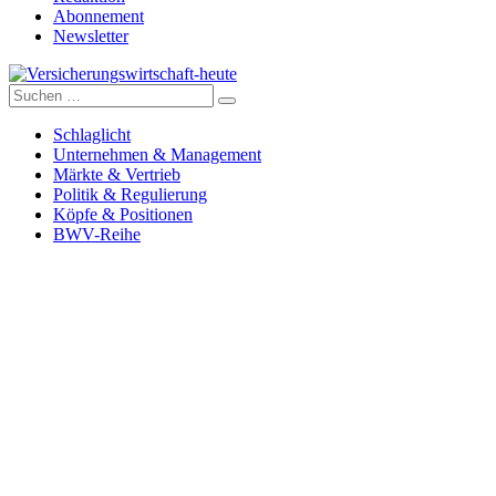
Abonnement
Newsletter
Suche
Versicherungswirtschaft-heute
nach:
Schlaglicht
Unternehmen & Management
Märkte & Vertrieb
Politik & Regulierung
Köpfe & Positionen
BWV-Reihe