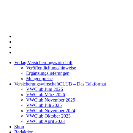
Twitter
Xing
LinkedIn
Login
Verlag Versicherungswirtschaft
Veröffentlichungshinweise
Ergänzungslieferungen
Mengenpreise
VersicherungswirtschaftCLUB – Das Talkformat
VWClub Juni 2026
VWClub März 2026
VWClub November 2025
VWClub Juli 2025
VWClub November 2024
VWClub Oktober 2023
VWClub April 2023
Shop
Redaktion