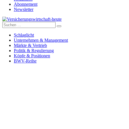
Abonnement
Newsletter
Suche
Versicherungswirtschaft-heute
nach:
Schlaglicht
Unternehmen & Management
Märkte & Vertrieb
Politik & Regulierung
Köpfe & Positionen
BWV-Reihe