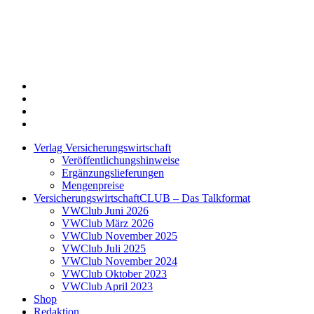
Twitter
Xing
LinkedIn
Login
Verlag Versicherungswirtschaft
Veröffentlichungshinweise
Ergänzungslieferungen
Mengenpreise
VersicherungswirtschaftCLUB – Das Talkformat
VWClub Juni 2026
VWClub März 2026
VWClub November 2025
VWClub Juli 2025
VWClub November 2024
VWClub Oktober 2023
VWClub April 2023
Shop
Redaktion