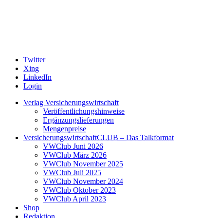
Twitter
Xing
LinkedIn
Login
Verlag Versicherungswirtschaft
Veröffentlichungshinweise
Ergänzungslieferungen
Mengenpreise
VersicherungswirtschaftCLUB – Das Talkformat
VWClub Juni 2026
VWClub März 2026
VWClub November 2025
VWClub Juli 2025
VWClub November 2024
VWClub Oktober 2023
VWClub April 2023
Shop
Redaktion