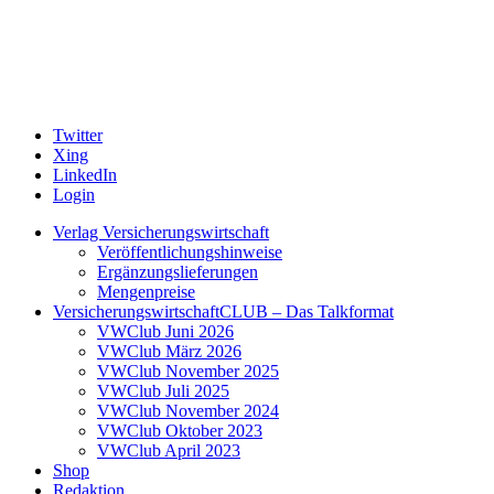
Twitter
Xing
LinkedIn
Login
Verlag Versicherungswirtschaft
Veröffentlichungshinweise
Ergänzungslieferungen
Mengenpreise
VersicherungswirtschaftCLUB – Das Talkformat
VWClub Juni 2026
VWClub März 2026
VWClub November 2025
VWClub Juli 2025
VWClub November 2024
VWClub Oktober 2023
VWClub April 2023
Shop
Redaktion