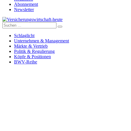
Abonnement
Newsletter
Suche
Versicherungswirtschaft-heute
nach:
Schlaglicht
Unternehmen & Management
Märkte & Vertrieb
Politik & Regulierung
Köpfe & Positionen
BWV-Reihe