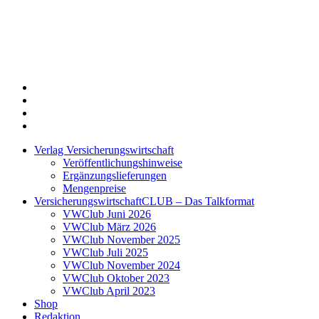
Twitter
Xing
LinkedIn
Login
Verlag Versicherungswirtschaft
Veröffentlichungshinweise
Ergänzungslieferungen
Mengenpreise
VersicherungswirtschaftCLUB – Das Talkformat
VWClub Juni 2026
VWClub März 2026
VWClub November 2025
VWClub Juli 2025
VWClub November 2024
VWClub Oktober 2023
VWClub April 2023
Shop
Redaktion