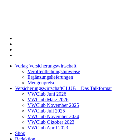
Twitter
Xing
LinkedIn
Login
Verlag Versicherungswirtschaft
Veröffentlichungshinweise
Ergänzungslieferungen
Mengenpreise
VersicherungswirtschaftCLUB – Das Talkformat
VWClub Juni 2026
VWClub März 2026
VWClub November 2025
VWClub Juli 2025
VWClub November 2024
VWClub Oktober 2023
VWClub April 2023
Shop
Redaktion