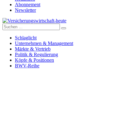
Abonnement
Newsletter
Suche
Versicherungswirtschaft-heute
nach:
Schlaglicht
Unternehmen & Management
Märkte & Vertrieb
Politik & Regulierung
Köpfe & Positionen
BWV-Reihe