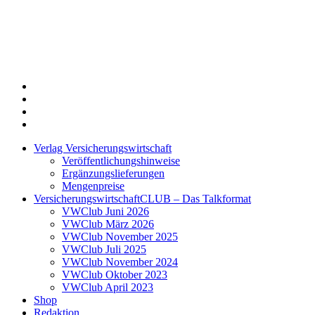
Twitter
Xing
LinkedIn
Login
Verlag Versicherungswirtschaft
Veröffentlichungshinweise
Ergänzungslieferungen
Mengenpreise
VersicherungswirtschaftCLUB – Das Talkformat
VWClub Juni 2026
VWClub März 2026
VWClub November 2025
VWClub Juli 2025
VWClub November 2024
VWClub Oktober 2023
VWClub April 2023
Shop
Redaktion