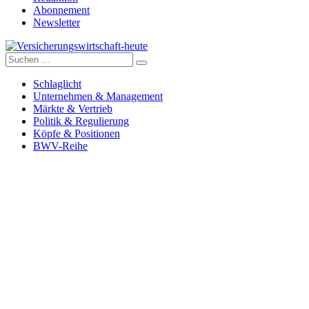
Abonnement
Newsletter
Suche
Versicherungswirtschaft-heute
nach:
Schlaglicht
Unternehmen & Management
Märkte & Vertrieb
Politik & Regulierung
Köpfe & Positionen
BWV-Reihe