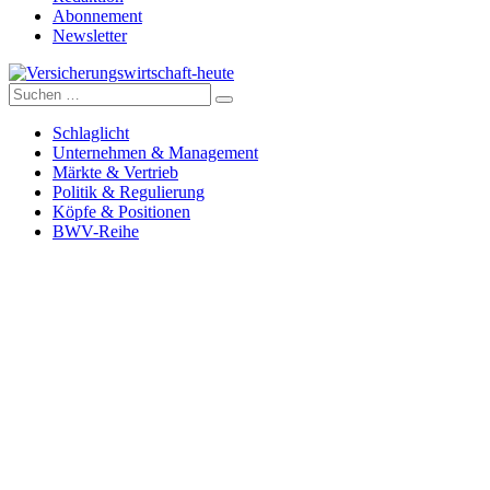
Abonnement
Newsletter
Suche
Versicherungswirtschaft-heute
nach:
Schlaglicht
Unternehmen & Management
Märkte & Vertrieb
Politik & Regulierung
Köpfe & Positionen
BWV-Reihe