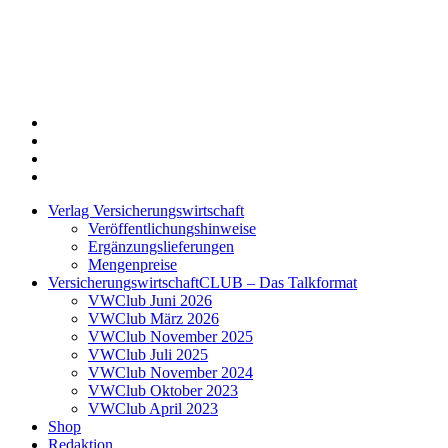
Twitter
Xing
LinkedIn
Login
Verlag Versicherungswirtschaft
Veröffentlichungshinweise
Ergänzungslieferungen
Mengenpreise
VersicherungswirtschaftCLUB – Das Talkformat
VWClub Juni 2026
VWClub März 2026
VWClub November 2025
VWClub Juli 2025
VWClub November 2024
VWClub Oktober 2023
VWClub April 2023
Shop
Redaktion