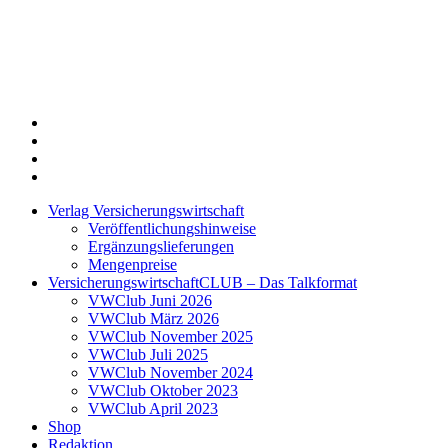
Twitter
Xing
LinkedIn
Login
Verlag Versicherungswirtschaft
Veröffentlichungshinweise
Ergänzungslieferungen
Mengenpreise
VersicherungswirtschaftCLUB – Das Talkformat
VWClub Juni 2026
VWClub März 2026
VWClub November 2025
VWClub Juli 2025
VWClub November 2024
VWClub Oktober 2023
VWClub April 2023
Shop
Redaktion