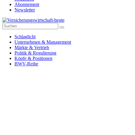
Abonnement
Newsletter
Suche
Versicherungswirtschaft-heute
nach:
Schlaglicht
Unternehmen & Management
Märkte & Vertrieb
Politik & Regulierung
Köpfe & Positionen
BWV-Reihe