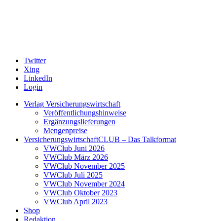
Twitter
Xing
LinkedIn
Login
Verlag Versicherungswirtschaft
Veröffentlichungshinweise
Ergänzungslieferungen
Mengenpreise
VersicherungswirtschaftCLUB – Das Talkformat
VWClub Juni 2026
VWClub März 2026
VWClub November 2025
VWClub Juli 2025
VWClub November 2024
VWClub Oktober 2023
VWClub April 2023
Shop
Redaktion